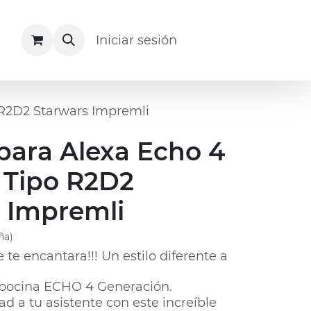
Acerca de
Recursos
Iniciar sesión
Facturación
 R2D2 Starwars Impremli
para Alexa Echo 4
 Tipo R2D2
 Impremli
ña)
e te encantara!!! Un estilo diferente a
u bocina ECHO 4 Generación.
dad a tu asistente con este increíble