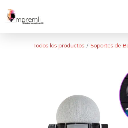
Ir al contenido
Inicio
Tienda
Escultura 3D
Todos los productos
Soportes de B