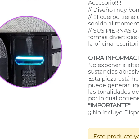
Accesorio!!!!
// Diseño muy bon
// El cuerpo tien
sonido al moment
// SUS PIERNAS G
formas divertidas 
la oficina, escritor
OTRA INFORMACI
No exponer a alta
sustancias abrasiv
Esta pieza está h
puede generar lig
las tonalidades d
por lo cual obtien
*IMPORTANTE*
¡¡¡No incluye Disp
Este producto ya