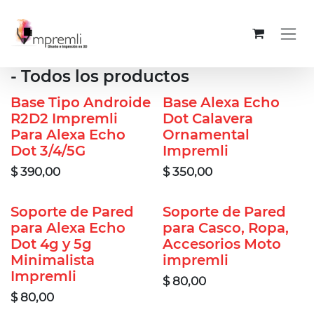
Ir al contenido
- Todos los productos
Base Tipo Androide
Base Alexa Echo
R2D2 Impremli
Dot Calavera
Para Alexa Echo
Ornamental
Dot 3/4/5G
Impremli
$
390,00
$
350,00
Soporte de Pared
Soporte de Pared
para Alexa Echo
para Casco, Ropa,
Dot 4g y 5g
Accesorios Moto
Minimalista
impremli
Impremli
$
80,00
$
80,00