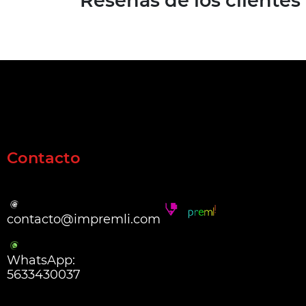
Reseñas de los clientes
Contacto
contacto@impremli.com
WhatsApp:
5633430037