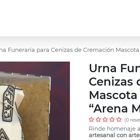
 Personalizada
Urna de Mascota Personalizada
na Funeraria para Cenizas de Cremación Mascota a
Urna Fun
Cenizas
Mascota 
“Arena M
(0 rese
Rinde homenaje a
artesanal con arte