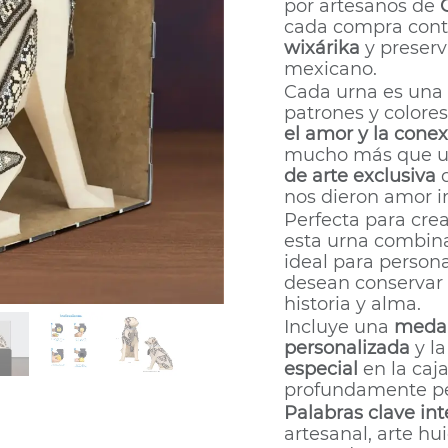
por artesanos de
cada compra cont
wixárika
y preserv
mexicano.
Cada urna es una
patrones y colore
el amor y la conex
mucho más que un
de arte exclusiva
q
nos dieron amor i
Perfecta para cre
esta urna combina 
ideal para person
desean conservar 
historia y alma.
Incluye una
medal
personalizada
y l
especial
en la caj
profundamente pe
Palabras clave in
artesanal, arte hu