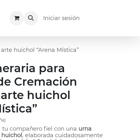
Acerca de
Recursos
Iniciar sesión
Facturación
rte huichol “Arena Mística”
eraria para
 de Cremación
arte huichol
ística”
ña)
 tu compañero fiel con una
urna
 huichol
, elaborada cuidadosamente