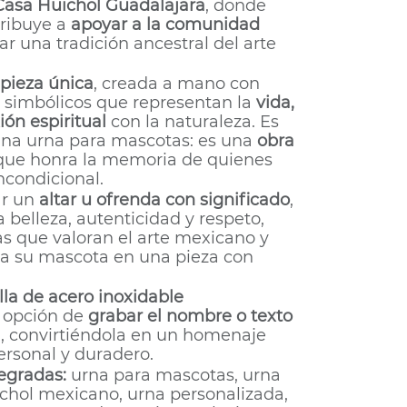
Casa Huichol Guadalajara
, donde
ribuye a
apoyar a la comunidad
ar una tradición ancestral del arte
pieza única
, creada a mano con
s simbólicos que representan la
vida,
ión espiritual
con la naturaleza. Es
a urna para mascotas: es una
obra
ue honra la memoria de quienes
ncondicional.
ar un
altar u ofrenda con significado
,
belleza, autenticidad y respeto,
as que valoran el arte mexicano y
a su mascota en una pieza con
la de acero inoxidable
a opción de
grabar el nombre o texto
a, convirtiéndola en un homenaje
rsonal y duradero.
tegradas:
urna para mascotas, urna
ichol mexicano, urna personalizada,